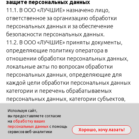
защите персональных данных
11.1. В ООО «ЛУЧШИЕ» назначено лицо,
ответственное за организацию обработки
персональных данных и за обеспечение
безопасности персональных данных.
11.2. В ООО «ЛУЧШИЕ» приняты документы,
определяющие политику оператора в
отношении обработки персональных данных,
локальные акты по вопросам обработки
персональных данных, определяющие для
каждой цели обработки персональных данных
категории и перечень обрабатываемых
персональных данных, категории субъектов,
персональные данные которых
Используя сайт,
обрабатываются, способы, сроки их обработки
вы предоставляете согласие
на
обработку ваших
и хранения, порядок уничтожения
персональных данных
с помощь
Хорошо, хочу лазать!
персональных данных при достижении целей
сервисов веб-аналитики